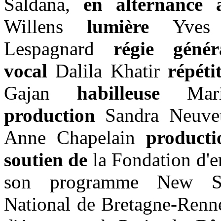
Saldana,
en alternance 
Willens
lumière
Yve
Lespagnard
régie génér
vocal
Dalila Khatir
répéti
Gajan
habilleuse
Ma
production
Sandra Neuveu
Anne Chapelain
product
soutien de
la Fondation d'e
son programme New S
National de Bretagne-Renne